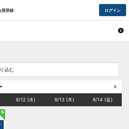
会員登録
ログイン
り込む
8/12 (水)
8/13 (木)
8/14 (金)
5
体