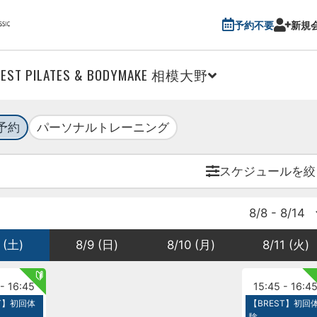
予約不要
新規
REST PILATES & BODYMAKE 相模大野
予約
パーソナルトレーニング
スケジュールを絞
8/8 - 8/14
 (土)
8/9 (日)
8/10 (月)
8/11 (火)
- 16:45
15:45 - 16:4
ST】初回体
【BREST】初回
験